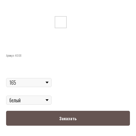
4008. Гроб комби ШЕСТИГРАННИК белый глянец
обивка БАРХАТ
Артикул:
4008
р.
9 100
Размер
Цвет
Заказать