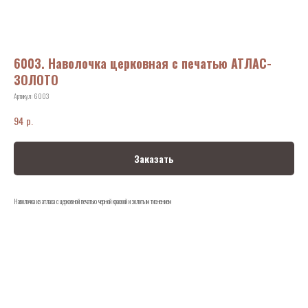
6003. Наволочка церковная с печатью АТЛАС-
ЗОЛОТО
Артикул:
6003
р.
94
Заказать
Наволочка из атласа с церковной печатью черной краской и золотым тиснением