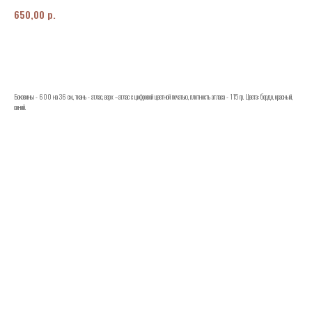
р.
650,00
Заказать
Боковины - 600 на 36 см., ткань - атлас, верх –атлас с цифровой цветной печатью, плотность атласа - 115 гр. Цвета: бордо, красный,
синий.