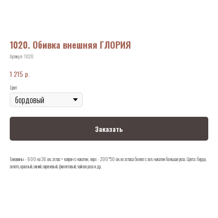
1020. Обивка внешняя ГЛОРИЯ
Артикул:
1020
р.
1 215
Цвет
Заказать
Боковины - 600 на 36 см., атлас + капрон с накатом, верх - 200*50 см. из атласа белого с зол. накатом большая роза. Цвета: бордо,
золото, красный, синий, сиреневый, фиолетовый, чайная роза и др.