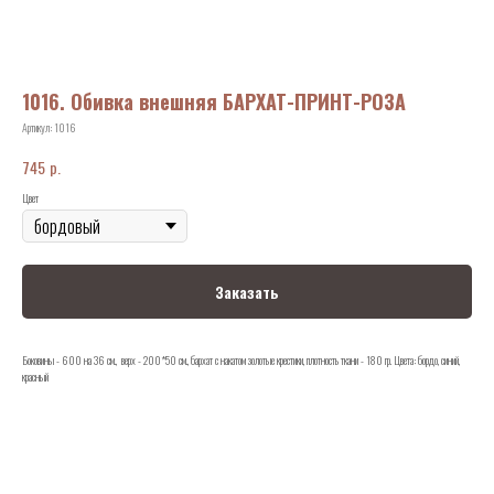
1016. Обивка внешняя БАРХАТ-ПРИНТ-РОЗА
Артикул:
1016
р.
745
Цвет
Заказать
Боковины - 600 на 36 см., верх - 200*50 см., бархат с накатом золотые крестики, плотность ткани - 180 гр. Цвета: бордо, синий,
красный