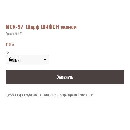
МСК-97. Шарф ШИФОН эконом
Артикул:
МСК-97
р.
110
Цвет
Заказать
Цвета: белый, черный, голубой, молочный. Размеры: 120*40 см. Край оверложен. В упаковке 10 шт.