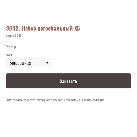
8042. Набор погребальный ХБ
Артикул:
8042
р.
289
сюжет
Заказать
Состав: покрывало церковное хб, наволочка., крест в руку, крест на тело, свечка, иконка, венчик и молитва, пакет.