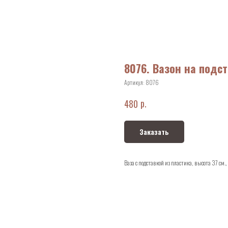
8076. Вазон на подс
Артикул:
8076
р.
480
Заказать
Ваза с подставкой из пластика, высота 37 см.,