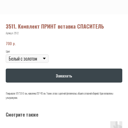
3511. Комплект ПРИНТ вставка СПАСИТЕЛЬ
Артикул:
3512
р.
700
Цвет
Заказать
Покрывало 95*200 см., наволочка 55*45 см. Ткани: атлас с цветной фотопечатью, обшито атласной оборкой. Края оплавлены
ультразвуком.
Смотрите также