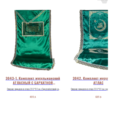
3043-1. Комплект мусульманский
3042. Комплект мусуль
АТЛАСНЫЙ С БАРХАТНОЙ
АТЛАС
ВСТАВКОЙ
Описание: покрывало из атласа 200*80 см. с бархатной вставкой, на
Описание: покрывало из атласа 200*80 см. с мусульма
которой нанесена мусульманская символика глиттером.
(глиттер с белым) + кружево 5-6 см., наволочка
р.
р.
495
685