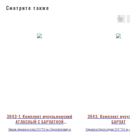
Смотрите также
3043-1. Комплект мусульманский
3043. Комплект мусуль
АТЛАСНЫЙ С БАРХАТНОЙ
БАРХАТ
ВСТАВКОЙ
Описание: покрывало из атласа 200*80 см. с бархатной вставкой, на
Покрывало из бархата гладкого 200*100 см., обшито 
которой нанесена мусульманская символика глиттером.
золотом с мусульманской символикой, наволочка