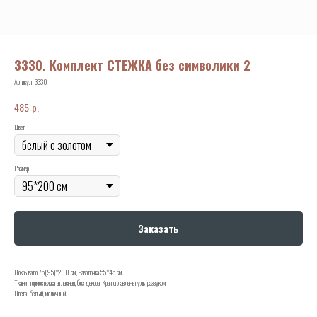
3330. Комплект СТЕЖКА без символики 2
Артикул:
3330
р.
485
Цвет
Размер
Заказать
Покрывало 75(95)*200 см., наволочка 55*45 см.
Ткани: термостежка атласная, без декора. Края оплавлены ультразвуком.
Цвета: белый, молочный.