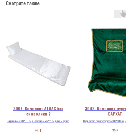
Смотрите также
3007. Комплект АТЛАС без
3043. Комплект мусуль
символики 2
БАРХАТ
Покрывало – 200*80 см., + наволочка – 45*55 см., декор – кружево
Покрывало из бархата гладкого 200*100 см., обшито 
по периметру, ткань – атлас, плотность ткани – 115 гр.
золотом с мусульманской символикой, наволочка
р.
р.
245
715