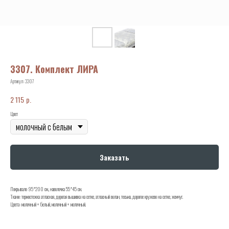
3307. Комплект ЛИРА
Артикул:
3307
р.
2 115
Цвет
Заказать
Покрывало 95*200 см., наволочка 55*45 см.
Ткани: термостежка атласная, дорогая вышивка на сетке, атласный волан, тесьма, дорогое кружево на сетке, жемчуг.
Цвета: молочный + белый, молочный + молочный.