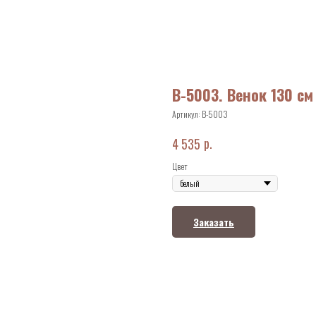
В-5003. Венок 130 см
Артикул:
В-5003
р.
4 535
Цвет
Заказать