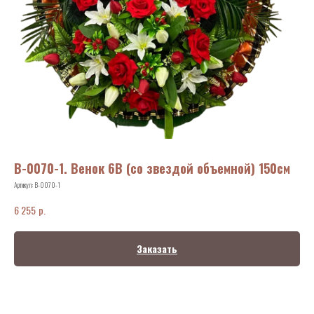
В-0070-1. Венок 6В (со звездой объемной) 150см
Артикул:
В-0070-1
р.
6 255
Заказать