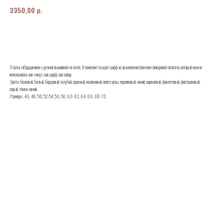
р.
3350,00
Заказать
Платье габардиновое с ручной вышивкой на сетке. В комплект входит шарф из высококачественного гипюрового полотна, который можно
использовать как хомут, как шарф, как капор.
Цвета: бежевый, белый, бордовый, голубой, красный, малиновый, пепел розы, персиковый, синий, сиреневый, фиолетовый, фисташковый,
серый, темно-синий.
Размеры: 46, 48-50, 52-54, 56-58, 60-62, 64-66, 68-70.